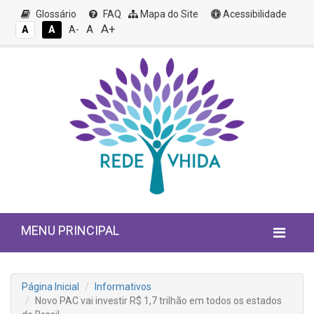
Glossário
FAQ
Mapa do Site
Acessibilidade
A+
A
A
A
A-
MENU PRINCIPAL
Página Inicial
Informativos
Novo PAC vai investir R$ 1,7 trilhão em todos os estados