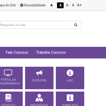
A+
A
pa do Site
Acessibilidade
A
A
A-
Fale Conosco
Trabalhe Conosco
PORTAL DA
OUVIDORIA
e-SIC
RANSPARÊNCIA
ESTATUTO
PRESIDÊNCIA
SOBRE NÓS