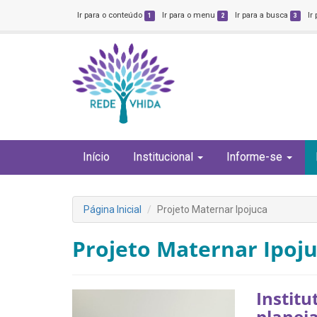
Ir para o conteúdo
Ir para o menu
Ir para a busca
Ir
1
2
3
Início
Institucional
Informe-se
Página Inicial
Projeto Maternar Ipojuca
Projeto Maternar Ipoj
Institu
planej