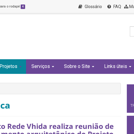
Glossário
FAQ
Ma
 para o rodapé
4
Projetos
Serviços
Sobre o Site
Links úteis
uca
T
to Rede Vhida realiza reunião de
amento arquitetônico do Projeto