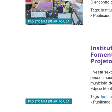
O encontro c
Tags:
Instit
Publicado 
PROJETO MATERNAR IPOJUCA
Instit
Foment
Projet
Nesta sexta
passo impor
município d
Edjane Monte
Tags:
Instit
PROJETO MATERNAR IPOJUCA
Publicado 