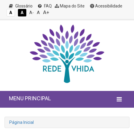
Glossário
FAQ
Mapa do Site
Acessibilidade
A+
A
A
A
A-
MENU PRINCIPAL
Página Inicial