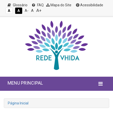
Glossário
FAQ
Mapa do Site
Acessibilidade
A+
A
A
A
A-
MENU PRINCIPAL
Página Inicial