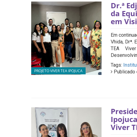
Dr.ª E
da Equi
em Vis
Em continuaç
Vhida, Drª.
TEA Viver
Desenvolvime
Tags:
Instit
PROJETO VIVER TEA IPOJUCA
Publicado 
Preside
Ipojuca
Viver 