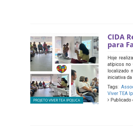
CIDA R
para Fa
Hoje reali
atípicos no
localizado
iniciativa d
Tags:
Assoc
Viver TEA I
Publicado 
PROJETO VIVER TEA IPOJUCA