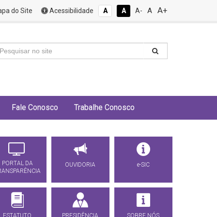
A+
A
pa do Site
Acessibilidade
A
A
A-
Fale Conosco
Trabalhe Conosco
PORTAL DA
OUVIDORIA
e-SIC
RANSPARÊNCIA
ESTATUTO
PRESIDÊNCIA
SOBRE NÓS