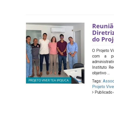
Reuniã
Diretr
do Proj
O Projeto V
com a par
administrati
Instituto R
objetivo ...
PROJETO VIVER TEA IPOJUCA
Tags:
Assoc
Projeto Vive
Publicado 