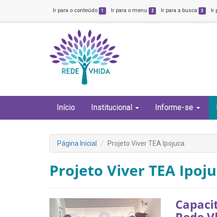
Ir para o conteúdo
Ir para o menu
Ir para a busca
Ir
1
2
3
Início
Institucional
Informe-se
Página Inicial
Projeto Viver TEA Ipojuca
Projeto Viver TEA Ipoj
Capacit
Rede V