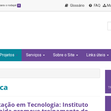
Glossário
FAQ
Ma
 para o rodapé
4
Projetos
Serviços
Sobre o Site
Links úteis
uca
T
ação em Tecnologia: Instituto
hida promove treinamento do