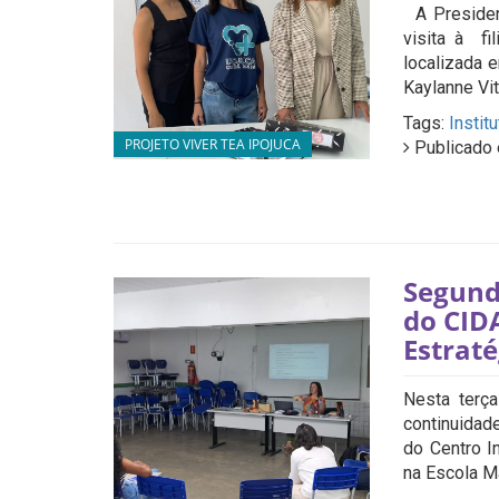
A Presiden
visita à fi
localizada 
Kaylanne Vitó
Tags:
Instit
PROJETO VIVER TEA IPOJUCA
Publicado 
Segund
do CID
Estraté
Nesta terça
continuidad
do Centro I
na Escola Ma