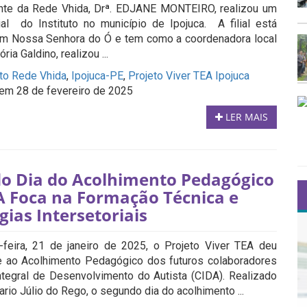
te da Rede Vhida, Drª. EDJANE MONTEIRO, realizou um
lial do Instituto no município de Ipojuca. A filial está
em Nossa Senhora do Ó e tem como a coordenadora local
ria Galdino, realizou ...
uto Rede Vhida
,
Ipojuca-PE
,
Projeto Viver TEA Ipojuca
em 28 de fevereiro de 2025
LER MAIS
o Dia do Acolhimento Pedagógico
A Foca na Formação Técnica e
gias Intersetoriais
-feira, 21 de janeiro de 2025, o Projeto Viver TEA deu
e ao Acolhimento Pedagógico dos futuros colaboradores
ntegral de Desenvolvimento do Autista (CIDA). Realizado
rio Júlio do Rego, o segundo dia do acolhimento ...