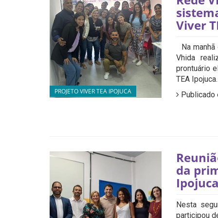
sistema
Viver T
Na manhã de
Vhida real
prontuário 
TEA Ipojuca.
PROJETO VIVER TEA IPOJUCA
Publicado 
Reuniã
da prim
Ipojuc
Nesta segun
participou 