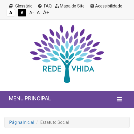
Glossário
FAQ
Mapa do Site
Acessibilidade
A+
A
A
A
A-
MENU PRINCIPAL
Página Inicial
Estatuto Social