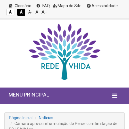
Glossário
FAQ
Mapa do Site
Acessibilidade
A+
A
A
A
A-
MENU PRINCIPAL
Página Inicial
Notícias
Câmara aprova reformulação do Perse com limitação de