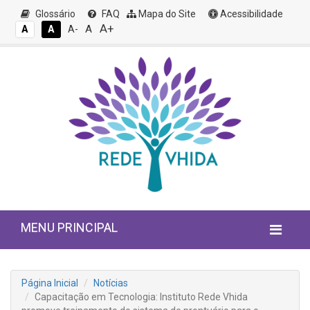
Glossário
FAQ
Mapa do Site
Acessibilidade
A+
A
A
A
A-
MENU PRINCIPAL
Página Inicial
Notícias
Capacitação em Tecnologia: Instituto Rede Vhida