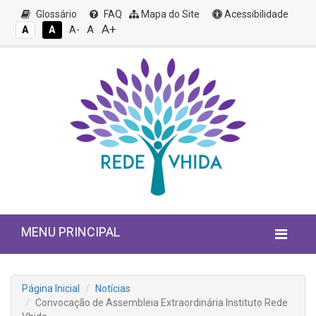
Glossário
FAQ
Mapa do Site
Acessibilidade
A+
A
A
A
A-
MENU PRINCIPAL
Página Inicial
Notícias
Convocação de Assembleia Extraordinária Instituto Rede