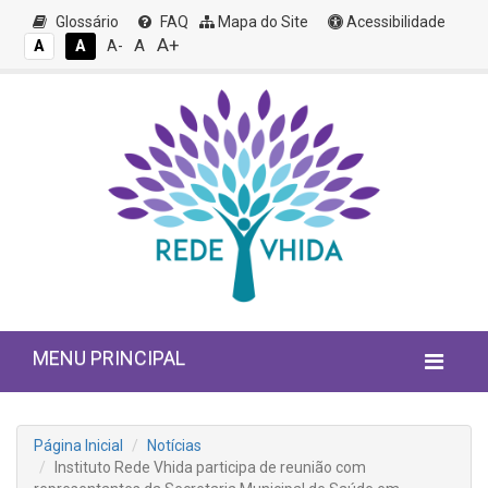
Glossário
FAQ
Mapa do Site
Acessibilidade
A+
A
A
A
A-
MENU PRINCIPAL
Página Inicial
Notícias
Instituto Rede Vhida participa de reunião com