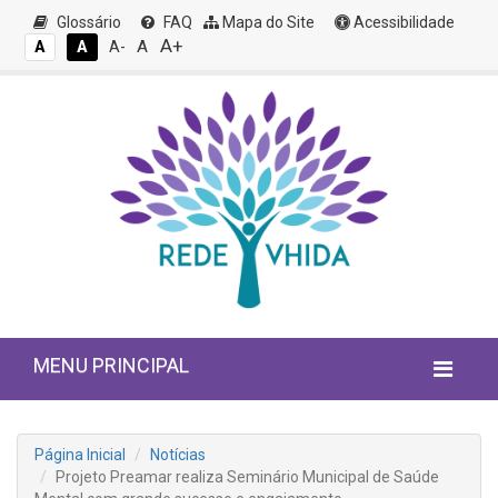
Glossário
FAQ
Mapa do Site
Acessibilidade
A+
A
A
A
A-
MENU PRINCIPAL
Página Inicial
Notícias
Projeto Preamar realiza Seminário Municipal de Saúde