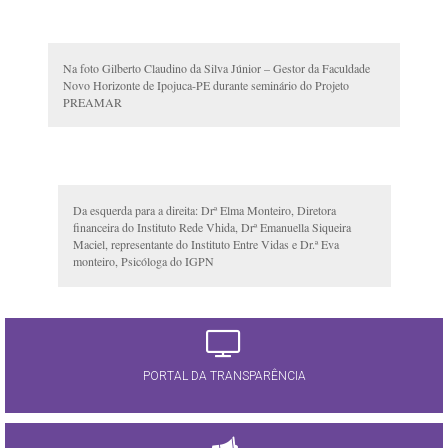
Na foto Gilberto Claudino da Silva Júnior – Gestor da Faculdade
Novo Horizonte de Ipojuca-PE durante seminário do Projeto
PREAMAR
Da esquerda para a direita: Drª Elma Monteiro, Diretora
financeira do Instituto Rede Vhida, Drª Emanuella Siqueira
Maciel, representante do Instituto Entre Vidas e Dr.ª Eva
monteiro, Psicóloga do IGPN
PORTAL DA TRANSPARÊNCIA