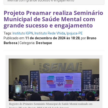
Mental com grande sucesso e engajamento
Projeto Preamar realiza Seminário
Municipal de Saúde Mental com
grande sucesso e engajamento
Tags:
Instituto IGPN
,
Instituto Rede Vhida
,
Ipojuca-PE
Publicado em
11 de dezembro de 2024 às 18:28
, por
Bruno
Barbosa
| Categoria:
Destaque
Registro do Primeiro Seminário Municipal de Saúde Mental realizado em
Ipojuca-PE pelo Projeto PREAMAR Saúde Integral