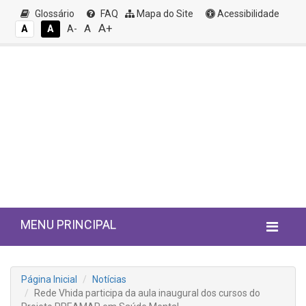
Glossário
FAQ
Mapa do Site
Acessibilidade
A+
A
A
A
A-
MENU PRINCIPAL
Página Inicial
Notícias
Rede Vhida participa da aula inaugural dos cursos do