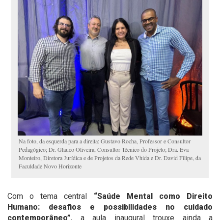
Na foto, da esquerda para a direita: Gustavo Rocha, Professor e Consultor
Pedagógico; Dr. Glauco Oliveira, Consultor Técnico do Projeto; Dra. Eva
Monteiro, Diretora Jurídica e de Projetos da Rede Vhida e Dr. David Filipe, da
Faculdade Novo Horizonte
Com o tema central
“Saúde Mental como Direito
Humano: desafios e possibilidades no cuidado
contemporâneo”
, a aula inaugural trouxe ainda a