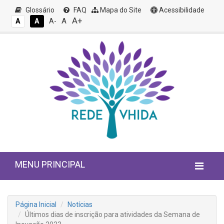
Glossário
FAQ
Mapa do Site
Acessibilidade
A+
A
A
A
A-
MENU PRINCIPAL
Página Inicial
Notícias
Últimos dias de inscrição para atividades da Semana de