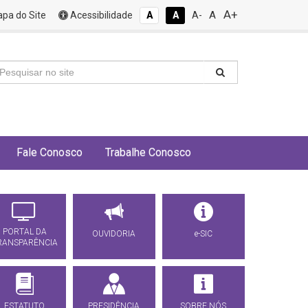
A+
A
pa do Site
Acessibilidade
A
A
A-
Fale Conosco
Trabalhe Conosco
PORTAL DA
OUVIDORIA
e-SIC
RANSPARÊNCIA
ESTATUTO
PRESIDÊNCIA
SOBRE NÓS