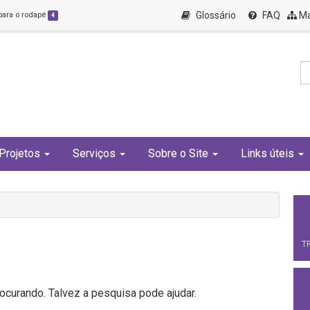
Glossário
FAQ
Ma
 para o rodapé
4
Projetos
Serviços
Sobre o Site
Links úteis
T
curando. Talvez a pesquisa pode ajudar.