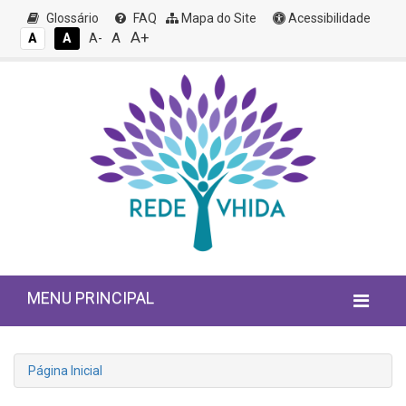
Glossário
FAQ
Mapa do Site
Acessibilidade
A+
A
A
A
A-
MENU PRINCIPAL
Página Inicial