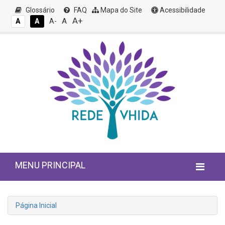
Glossário
FAQ
Mapa do Site
Acessibilidade
A+
A
A
A
A-
MENU PRINCIPAL
Página Inicial