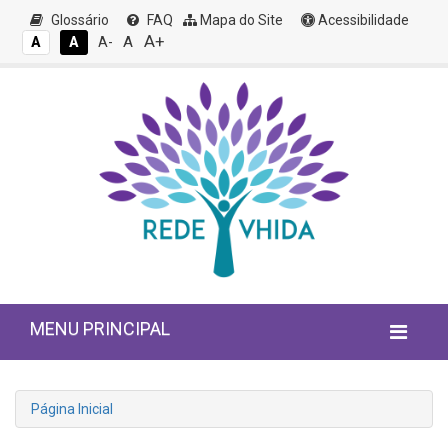
Glossário
FAQ
Mapa do Site
Acessibilidade
A+
A
A
A
A-
MENU PRINCIPAL
Página Inicial