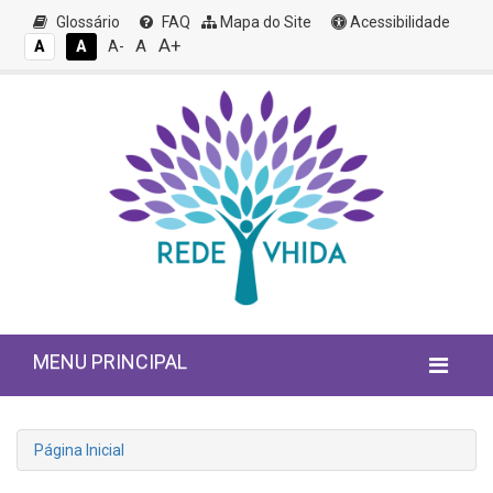
Glossário
FAQ
Mapa do Site
Acessibilidade
A+
A
A
A
A-
MENU PRINCIPAL
Página Inicial