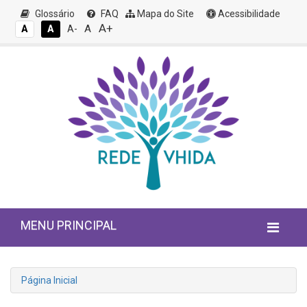
Glossário
FAQ
Mapa do Site
Acessibilidade
A+
A
A
A
A-
MENU PRINCIPAL
Página Inicial