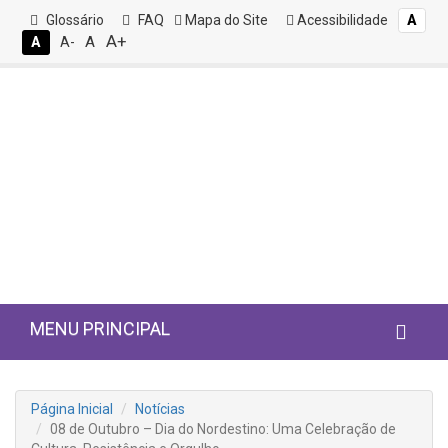
Glossário
FAQ
Mapa do Site
Acessibilidade
A
A+
A
A
A-
MENU PRINCIPAL
Página Inicial
Notícias
08 de Outubro – Dia do Nordestino: Uma Celebração de