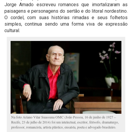
Jorge Amado escreveu romances que imortalizaram as
paisagens e personagens do sertão e do litoral nordestino.
O cordel, com suas histórias rimadas e seus folhetos
simples, continua sendo uma forma viva de expressão
cultural.
Na foto Ariano Vilar Suassuna OMC (João Pessoa, 16 de junho de 1927 –
Recife, 23 de julho de 2014) foi um intelectual, escritor, filósofo, dramaturgo,
professor, romancista, artista plástico, ensaísta, poeta e advogado brasileiro.