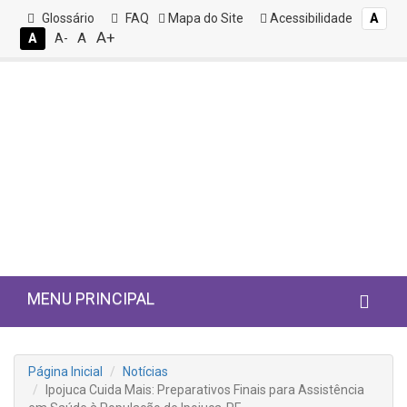
Glossário
FAQ
Mapa do Site
Acessibilidade
A
A+
A
A
A-
MENU PRINCIPAL
Página Inicial
Notícias
Ipojuca Cuida Mais: Preparativos Finais para Assistência